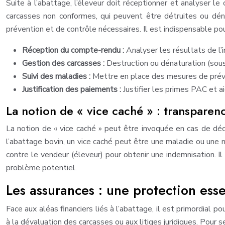
Suite à l’abattage, l’éleveur doit réceptionner et analyser l
carcasses non conformes, qui peuvent être détruites ou déna
prévention et de contrôle nécessaires. Il est indispensable pou
Réception du compte-rendu :
Analyser les résultats de l
Gestion des carcasses :
Destruction ou dénaturation (sous
Suivi des maladies :
Mettre en place des mesures de préve
Justification des paiements :
Justifier les primes PAC et a
La notion de « vice caché » : transparen
La notion de « vice caché » peut être invoquée en cas de déc
l’abattage bovin, un vice caché peut être une maladie ou une m
contre le vendeur (éleveur) pour obtenir une indemnisation. I
problème potentiel.
Les assurances : une protection esse
Face aux aléas financiers liés à l’abattage, il est primordial 
à la dévaluation des carcasses ou aux litiges juridiques. Pour s