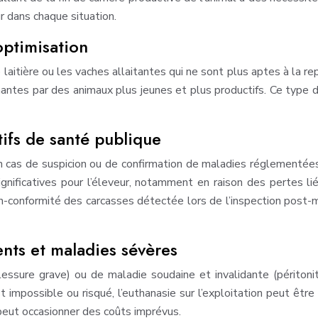
r dans chaque situation.
optimisation
 laitière ou les vaches allaitantes qui ne sont plus aptes à la rep
ntes par des animaux plus jeunes et plus productifs. Ce type 
tifs de santé publique
en cas de suspicion ou de confirmation de maladies réglementées
ificatives pour l’éleveur, notamment en raison des pertes liée
n-conformité des carcasses détectée lors de l’inspection post-m
nts et maladies sévères
 blessure grave) ou de maladie soudaine et invalidante (périton
st impossible ou risqué, l’euthanasie sur l’exploitation peut être
 peut occasionner des coûts imprévus.