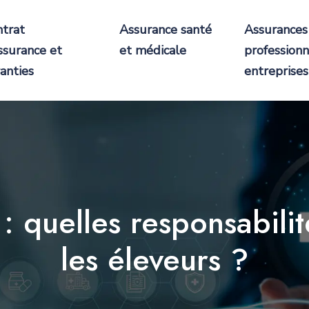
ntrat
Assurance santé
Assurances
ssurance et
et médicale
professionn
anties
entreprises
: quelles responsabilit
les éleveurs ?