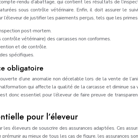
e compte-rendu d’abattage, qui contient les résultats de l’ins
turées sous contrôle vétérinaire. Enfin, il doit assurer le s
r l’éleveur de justifier les paiements perçus, tels que les prime
’inspection post-mortem.
 contrôle vétérinaire) des carcasses non conformes.
ntion et de contrôle.
ides spécifiques.
ce obligatoire
ouverte d’une anomalie non décelable lors de la vente de l’ani
alformation qui affecte la qualité de la carcasse et diminue sa 
l est donc essentiel pour l’éleveur de faire preuve de transpare
ntielle pour l’éleveur
pour les éleveurs de souscrire des assurances adaptées. Ces assur
e prémunir au mieux de tous les cas de figure, les assurances son