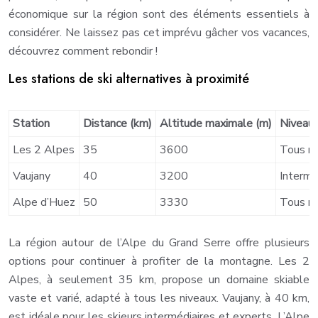
économique sur la région sont des éléments essentiels à
considérer. Ne laissez pas cet imprévu gâcher vos vacances,
découvrez comment rebondir !
Les stations de ski alternatives à proximité
Station
Distance (km)
Altitude maximale (m)
Niveau
Les 2 Alpes
35
3600
Tous ni
Vaujany
40
3200
Intermé
Alpe d’Huez
50
3330
Tous ni
La région autour de l’Alpe du Grand Serre offre plusieurs
options pour continuer à profiter de la montagne. Les 2
Alpes, à seulement 35 km, propose un domaine skiable
vaste et varié, adapté à tous les niveaux. Vaujany, à 40 km,
est idéale pour les skieurs intermédiaires et experts. L’Alpe